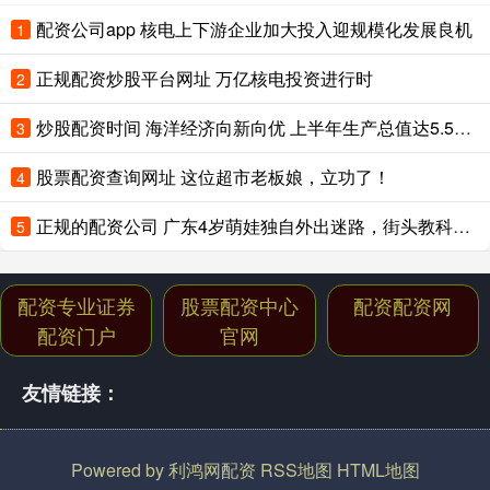
配资公司app 核电上下游企业加大投入迎规模化发展良机
1
正规配资炒股平台网址 万亿核电投资进行时
2
炒股配资时间 海洋经济向新向优 上半年生产总值达5.5万亿元
3
股票配资查询网址 这位超市老板娘，立功了！
4
正规的配资公司 广东4岁萌娃独自外出迷路，街头教科书级求助交警，最新进展：已联系上家长
5
配资专业证券
股票配资中心
配资配资网
配资门户
官网
友情链接：
Powered by
利鸿网配资
RSS地图
HTML地图